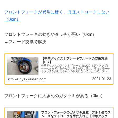
フロントフォークが異常に硬く、ほぼストロークしない
（0km）
フロントブレーキの効きやタッチが悪い（0km）
→フルード交換で解決
【中華ダックス】ブレーキフルードの交換方法
【DIY】
中華ダックスのフロントブレーキは始めからディスクブレ
ーキ化されているのだが、効きが少し悪い。それと始めか
らタッチが少し柔らかいのが気になっていたので、ブレー
キフルードを交換する。ブレーキフルードの交換方法に
は、中華だからといって特別なことは...
2021.01.23
kitbike.hyakkaidan.com
フロントフォークに大きめのガタツキがある（0km）
フロントフォークのガタツキ激減！アルミ缶でス
ムーズなストロークを手に入れる【中華ダック