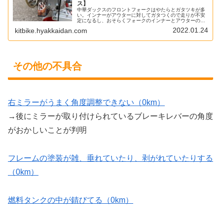
ス】
中華ダックスのフロントフォークはやたらとガタツキが多
い。インナーがアウターに対してガタつくので走りが不安
定になるし、おそらくフォークのインナーとアウターの角
度がおかしくなるためストロークもスムーズでなく、動き
2022.01.24
kitbike.hyakkaidan.com
が渋い。そもそもローダウンスタイ...
その他の不具合
右ミラーがうまく角度調整できない（0km）
→後にミラーが取り付けられているブレーキレバーの角度
がおかしいことが判明
フレームの塗装が雑、垂れていたり、剥がれていたりする
（0km）
燃料タンクの中が錆びてる（0km）