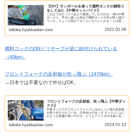
【DIY】サンポールを使って燃料タンクの錆取り
をしてみた【中華キットバイク】
これまで分かっててあえて無視していたのだが、僕の中華
ダックス、手元に届いた時点で燃料タンクの中が軽く錆び
ていた。ちょっと錆びてるぐらいならいいかな～とは思う
のだが（良くない）、少し浮いた錆がボロボロ崩れてタン
ク内を浮遊してるのはさすがにいた...
2021.02.08
kitbike.hyakkaidan.com
燃料コックのONとリザーブが逆に組付けられている
（40km）
フロントフォークの反射板が吹っ飛ぶ（1470km）
→日本では不要なので外せばOK。
フロントフォークの反射板、吹っ飛ぶ【中華ダッ
クス】
中華ダックスのフロントフォークにはオレンジ色の反射板
が取り付けられている。日本向けのホンダ ダックスにはこ
のような装備が無いのだが、どうもアメリカの法規に合わ
せてアメリカ版だと反射板が取り付けられている様子なの
で、中華フロントフォークはそれ...
2024.01.22
kitbike.hyakkaidan.com