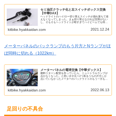
セミ油圧クラッチ化と左スイッチボックス交換
【中華DAX】
ヘッドライトのハイ/ロー切り替えスイッチが崩れ落ちて使
えなくなってしまった。まぁ切り替えなければ支障がない
し、そもそもヘッドライトが暗すぎてハイビームでも特に
誰も困らないというのが事実ではあるのだが、この状態は
あまり良くない。でも全く同じ部...
2021.12.24
kitbike.hyakkaidan.com
メーターパネルのバックランプのもう片方とNランプがほ
ぼ同時に切れる（1022km）
メーターパネルの電球交換【中華ダックス】
燃料リターン配管を作っていたら、ニュートラルランプが
点かなくなった。と思いきや元々2つ有るうちの片方しか
点いていなかったメーターのバックライトのもう一方もお
亡くなりになった。バックライトが点かないのは良いとし
ても、ニュートラルがメーターで確...
2022.06.13
kitbike.hyakkaidan.com
足回りの不具合