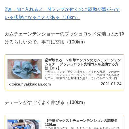
2速→Nに入れると、Nランプが付くのに駆動が繋がって
いる状態になることがある（10km）
カムチェーンテンショナーのプッシュロッド先端ゴムが砕
けるらしいので、事前に交換（100km）
必ず壊れる！？中華エンジンのカムチェーンテン
ショナー プッシュロッド先端ゴムを交換する方
法【DIY】
中華エンジンで「絶対に壊れる」と有名な部品、それがカ
ムチェーンテンショナープッシュロッドの先端にある小さ
なゴム。中華ゴムは耐油性が悪く、こいつがエンジン内部
で砕け散ると、最悪の場合オイルラインを塞いでエンジン
2021.01.24
kitbike.hyakkaidan.com
ブローしてしまうらしい。それはさ...
チェーンがすごくよく伸びる（130km）
【中華ダックス】チェーンテンションの調整＠
130km
この中華ダックス、届いたときから「やたらとチェーンテ