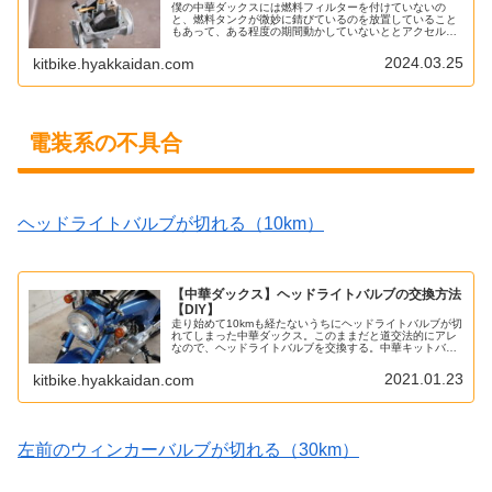
僕の中華ダックスには燃料フィルターを付けていないの
と、燃料タンクが微妙に錆びているのを放置していること
もあって、ある程度の期間動かしていないととアクセルの
開け始めがかなりシビアになってエンジンがストールして
しまう現象が発生する。これは錆など...
2024.03.25
kitbike.hyakkaidan.com
電装系の不具合
ヘッドライトバルブが切れる（10km）
【中華ダックス】ヘッドライトバルブの交換方法
【DIY】
走り始めて10kmも経たないうちにヘッドライトバルブが切
れてしまった中華ダックス。このままだと道交法的にアレ
なので、ヘッドライトバルブを交換する。中華キットバイ
クのバルブ形状はBA20D中華キットバイクはとにかくパー
ツの寄せ集めで作られてい...
2021.01.23
kitbike.hyakkaidan.com
左前のウィンカーバルブが切れる（30km）