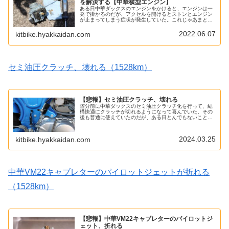
を解決する【中華横型エンジン】
ある日中華ダックスのエンジンをかけると、エンジンは一
発で掛かるのだが、アクセルを開けるとストンとエンジン
が止まってしまう症状が発生していた。これじゃあまとも
に走れない…。エンストを修理する症状的にアクセルを開
けた時に、空気の量に対して燃料が...
2022.06.07
kitbike.hyakkaidan.com
セミ油圧クラッチ、壊れる（1528km）
【悲報】セミ油圧クラッチ、壊れる
随分前に中華ダックスのセミ油圧クラッチ化を行って、結
構快適にクラッチが切れるようになって喜んでいた。その
後も普通に使えていたのだが、ある日とんでもないことに
気がついてしまった。セミ油圧クラッチ、壊れるなんかレ
リーズシリンダーがグラグラする。...
2024.03.25
kitbike.hyakkaidan.com
中華VM22キャブレターのパイロットジェットが折れる
（1528km）
【悲報】中華VM22キャブレターのパイロットジ
ェット、折れる