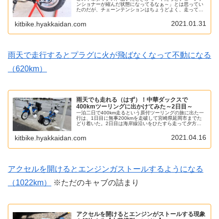
ンショナーが縮んだ状態になってるなぁ～」とは思ってい
たのだが、チェーンテンションはちょうどよく、走っても
何ら問題は無かった。ただ100kmを超えたときからアクセ
ルONでなんかガクガクするよ...
2021.01.31
kitbike.hyakkaidan.com
雨天で走行するとプラグに火が飛ばなくなって不動になる
（620km）
雨天でも走れる（はず）！中華ダックスで
400kmツーリングに出かけてみた～2日目～
一泊二日で400km走るという原付ツーリングの旅に出た一
行は、1日目に無事200kmを走破して宮崎県延岡市までた
どり着いた。2日目は海岸線沿いをひたすら走って夕方ま
でに別府のフェリー乗り場にたどり着けばOK！中華ダック
スも好調だったし、まぁ...
2021.04.16
kitbike.hyakkaidan.com
アクセルを開けるとエンジンガストールするようになる
（1022km）
※ただのキャブの詰まり
アクセルを開けるとエンジンがストールする現象