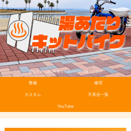
ダックスっぽい中華キットバイクで遊ぶブログ
整備
修理
カスタム
不具合一覧
YouTube