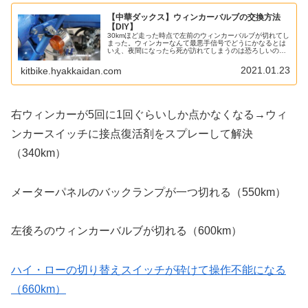
【中華ダックス】ウィンカーバルブの交換方法
【DIY】
30kmほど走った時点で左前のウィンカーバルブが切れてし
まった。ウィンカーなんて最悪手信号でどうにかなるとは
いえ、夜間になったら死が訪れてしまうのは恐ろしいの
で、きちんと新品のウィンカーバルブに交換する。ウィン
カーバルブの形状はG18キット...
2021.01.23
kitbike.hyakkaidan.com
右ウィンカーが5回に1回ぐらいしか点かなくなる→ウィ
ンカースイッチに接点復活剤をスプレーして解決
（340km）
メーターパネルのバックランプが一つ切れる（550km）
左後ろのウィンカーバルブが切れる（600km）
ハイ・ローの切り替えスイッチが砕けて操作不能になる
（660km）