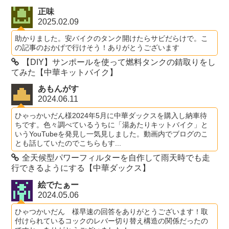
正味
2025.02.09
助かりました。安バイクのタンク開けたらサビだらけで。こ
の記事のおかげで行けそう！ありがとうございます
【DIY】サンポールを使って燃料タンクの錆取りをし
てみた【中華キットバイク】
あもんがす
2024.06.11
ひゃっかいだん様2024年5月に中華ダックスを購入し納車待
ちです。色々調べているうちに「湯あたりキットバイク」と
いうYouTubeを発見し一気見しました。動画内でブログのこ
とも話していたのでこちらもす...
全天候型パワーフィルターを自作して雨天時でも走
行できるようにする【中華ダックス】
絵でたぁー
2024.05.06
ひゃつかいだん 様早速の回答をありがとうございます！取
付けられているコックのレバー切り替え構造の関係だったの