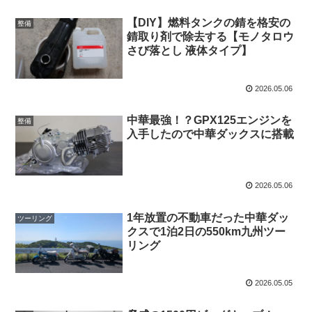
【DIY】燃料タンクの錆を格安の
整備
錆取り剤で除去する【モノタロウ
さび落とし 液体タイプ】
2026.05.06
中華最強！？GPX125エンジンを
整備
入手したので中華ダックスに搭載
2026.05.06
1年放置の不動車だった中華ダッ
ツーリング
クスで1泊2日の550km九州ツー
リング
2026.05.05