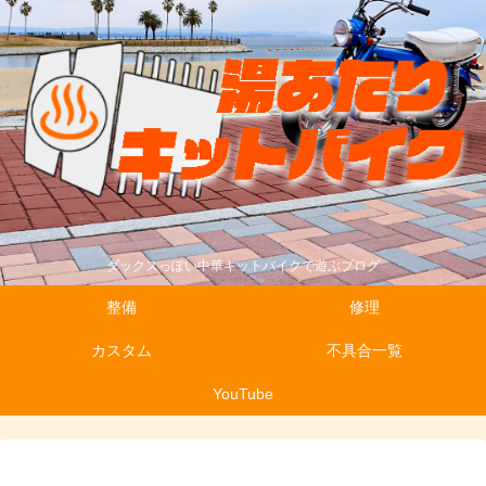
ダックスっぽい中華キットバイクで遊ぶブログ
整備
修理
カスタム
不具合一覧
YouTube