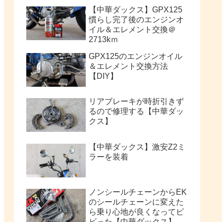
【中華ダックス】GPX125
慣らし完了後のエンジンオ
イル＆エレメント交換＠
2713kｍ
GPX125のエンジンオイル
＆エレメント交換方法
【DIY】
リアブレーキが時折引きず
るので修理する【中華ダッ
クス】
【中華ダックス】激安Z2ミ
ラーを装着
ノンシールチェーンからEK
のシールチェーンに変えた
ら乗り心地が良くなってビ
ビった【中華ダックス】