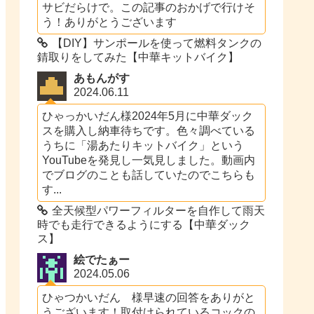
サビだらけで。この記事のおかげで行けそ
う！ありがとうございます
【DIY】サンポールを使って燃料タンクの
錆取りをしてみた【中華キットバイク】
あもんがす
2024.06.11
ひゃっかいだん様2024年5月に中華ダック
スを購入し納車待ちです。色々調べている
うちに「湯あたりキットバイク」という
YouTubeを発見し一気見しました。動画内
でブログのことも話していたのでこちらも
す...
全天候型パワーフィルターを自作して雨天
時でも走行できるようにする【中華ダック
ス】
絵でたぁー
2024.05.06
ひゃつかいだん 様早速の回答をありがと
うございます！取付けられているコックの