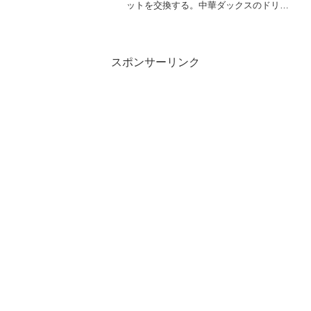
ットを交換する。中華ダックスのドリブ
ンスプロケット変更僕の中華ダックスは
元々ドライブ（エンジン側）：16丁ドリ
ブン（リアタイア）：32丁二次減速比：
2.00のスプロケッ...
スポンサーリンク