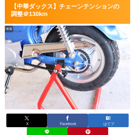
【中華ダックス】チェーンテンションの
調整＠130km
整備
X
Facebook
はてブ