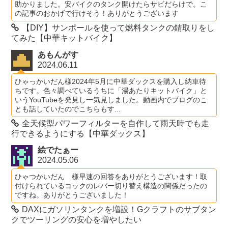
助かりました。安バイクのタンク開けたらサビだらけで。こ
の記事のおかげで行けそう！ありがとうございます
【DIY】サンポールを使って燃料タンクの錆取りをし
てみた【中華キットバイク】
あもんがす
2024.06.11
ひゃっかいだん様2024年5月に中華ダックスを購入し納車待
ちです。色々調べているうちに「湯あたりキットバイク」と
いうYouTubeを発見し一気見しました。動画内でブログのこ
とも話していたのでこちらもす...
全天候型パワーフィルターを自作して雨天時でも走
行できるようにする【中華ダックス】
絵でたぁー
2024.05.06
ひゃつかいだん 様早速の回答をありがとうございます！取
付けられているコックのレバー切り替え構造の関係だったの
ですね。ありがとうございました！
DAXにガソリンタンクを増設！Gクラフトのサブタン
クでツーリングの安心を増やしたい