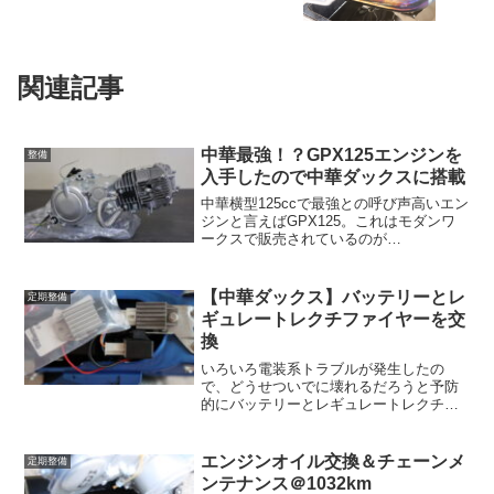
関連記事
中華最強！？GPX125エンジンを
整備
入手したので中華ダックスに搭載
中華横型125ccで最強との呼び声高いエン
ジンと言えばGPX125。これはモダンワ
ークスで販売されているのが
「GPX125」という名前なだけであっ
て、ミニモトでは「パフォーマンスZ-1
型」という名前になっている。本当の名
【中華ダックス】バッテリーとレ
定期整備
前はZongshen...
ギュレートレクチファイヤーを交
換
いろいろ電装系トラブルが発生したの
で、どうせついでに壊れるだろうと予防
的にバッテリーとレギュレートレクチフ
ァイヤー（レギュレーター）を買ったの
で、それを交換する。台湾ユアサバッテ
リーに交換まずバッテリーは台湾ユアサ
エンジンオイル交換＆チェーンメ
定期整備
のYTX4L-BSに交換。...
ンテナンス＠1032km