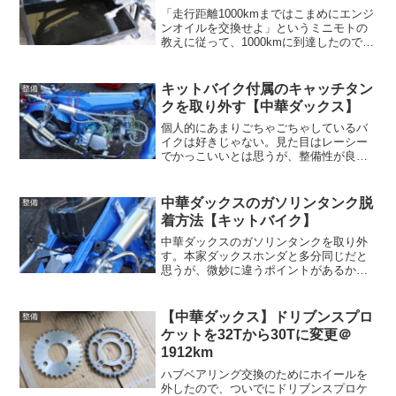
「走行距離1000kmまではこまめにエンジ
ンオイルを交換せよ」というミニモトの
教えに従って、1000kmに到達したのでエ
ンジンオイルを交換する。正直忘れてた
けど…。エンジンオイル交換サクッとド
レンプラグからオイルを抜く。マグネッ
キットバイク付属のキャッチタン
整備
ト付きのドレ...
クを取り外す【中華ダックス】
個人的にあまりごちゃごちゃしているバ
イクは好きじゃない。見た目はレーシー
でかっこいいとは思うが、整備性が良く
ないのが気に入らない。そもそもサーキ
ットを走るわけでもない中華製の横型エ
ンジンにブローバイのキャッチタンクな
中華ダックスのガソリンタンク脱
整備
んて不要。取り外してしま...
着方法【キットバイク】
中華ダックスのガソリンタンクを取り外
す。本家ダックスホンダと多分同じだと
思うが、微妙に違うポイントがあるか
も。中華ダックスのガソリンタンクを取
り外す一番最初に、燃料タンク内のガソ
リンを出来るだけ抜いておく。燃料コッ
【中華ダックス】ドリブンスプロ
整備
ク側の燃料ホースを外せば燃...
ケットを32Tから30Tに変更＠
1912km
ハブベアリング交換のためにホイールを
外したので、ついでにドリブンスプロケ