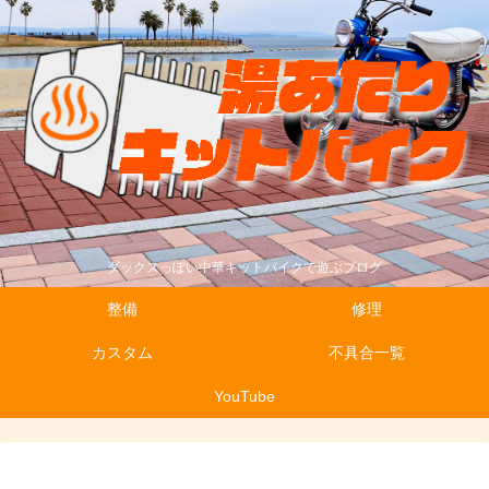
ダックスっぽい中華キットバイクで遊ぶブログ
整備
修理
カスタム
不具合一覧
YouTube