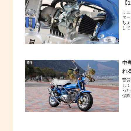
【1
ミニ
ター
ちょ
して
中
整備
れ
苦労
して
った
保険