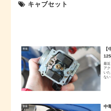
キャブセット
【
整備
12
最近
アク
いた
ない
中
整備