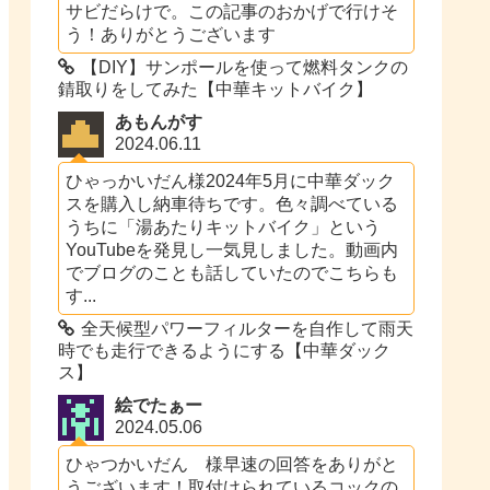
サビだらけで。この記事のおかげで行けそ
う！ありがとうございます
【DIY】サンポールを使って燃料タンクの
錆取りをしてみた【中華キットバイク】
あもんがす
2024.06.11
ひゃっかいだん様2024年5月に中華ダック
スを購入し納車待ちです。色々調べている
うちに「湯あたりキットバイク」という
YouTubeを発見し一気見しました。動画内
でブログのことも話していたのでこちらも
す...
全天候型パワーフィルターを自作して雨天
時でも走行できるようにする【中華ダック
ス】
絵でたぁー
2024.05.06
ひゃつかいだん 様早速の回答をありがと
うございます！取付けられているコックの