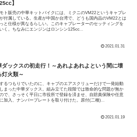
25cc】
モト販売の中華キットバイクには、ミクニのVM22というキャブレ
が付属している。生産が中国か台湾で、どうも国内品のVM22とは
っと仕様が異なるらしい。このキャブレーターのセッティングを
いく。ちなみにエンジンはロンシン125cc...
2021.01.31
華ダックスの初走行！～あれよあれよという間に壊
る灯火類～
するつもりでいたのに、キャブのエアスクリューだけで一発始動
しまった中華ダックス。組み立てた段階では致命的な問題が無か
ので、さっそく平日に市役所で登録を済ませ、自賠責保険や任意
に加入、ナンバープレートを取り付けた。原付(二種)...
2021.01.19