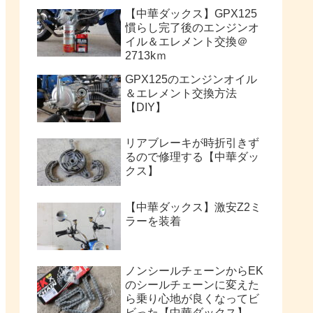
【中華ダックス】GPX125
慣らし完了後のエンジンオ
イル＆エレメント交換＠
2713kｍ
GPX125のエンジンオイル
＆エレメント交換方法
【DIY】
リアブレーキが時折引きず
るので修理する【中華ダッ
クス】
【中華ダックス】激安Z2ミ
ラーを装着
ノンシールチェーンからEK
のシールチェーンに変えた
ら乗り心地が良くなってビ
ビった【中華ダックス】