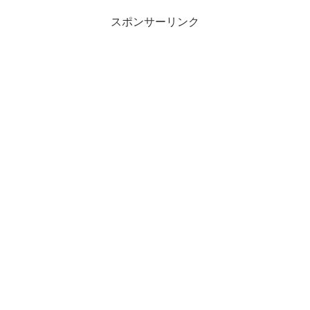
に、空気の量に対して燃料が...
スポンサーリンク