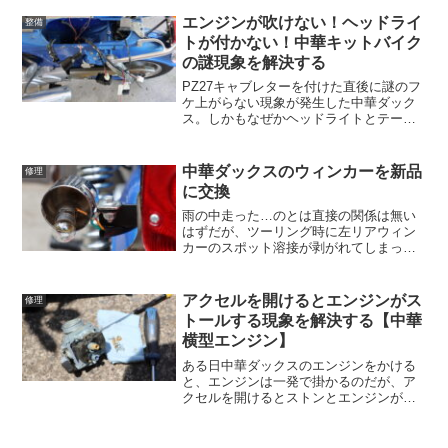
アクセルの開け始めがかなりシビアにな
ってエンジンがストールしてしまう現象
エンジンが吹けない！ヘッドライ
整備
が発生する。これは錆など...
トが付かない！中華キットバイク
の謎現象を解決する
PZ27キャブレターを付けた直後に謎のフ
ケ上がらない現象が発生した中華ダック
ス。しかもなぜかヘッドライトとテール
ランプも点灯しなくなった。この後に
GPX125に積み替えたり、全波整流化に
チャレンジしてみたりしたせいで余計に
中華ダックスのウィンカーを新品
修理
深みにハマったわけ...
に交換
雨の中走った…のとは直接の関係は無い
はずだが、ツーリング時に左リアウィン
カーのスポット溶接が剥がれてしまった
中華ダックス。手持ちの道具でどうにか
して直せないかと考えたのだが、応急処
置ならともかく恒久的に修理する方法が
アクセルを開けるとエンジンがス
修理
思いつかなかった。仕方が...
トールする現象を解決する【中華
横型エンジン】
ある日中華ダックスのエンジンをかける
と、エンジンは一発で掛かるのだが、ア
クセルを開けるとストンとエンジンが止
まってしまう症状が発生していた。これ
じゃあまともに走れない…。エンストを
修理する症状的にアクセルを開けた時