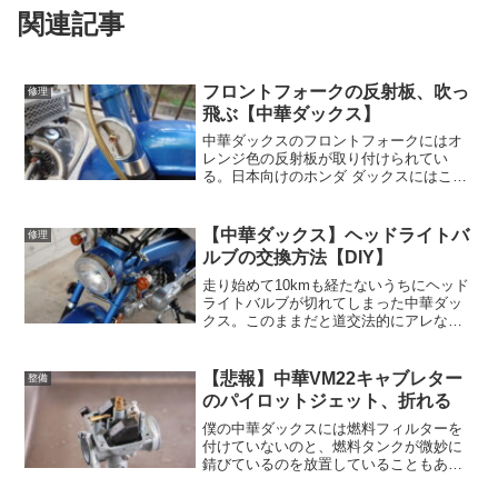
関連記事
フロントフォークの反射板、吹っ
修理
飛ぶ【中華ダックス】
中華ダックスのフロントフォークにはオ
レンジ色の反射板が取り付けられてい
る。日本向けのホンダ ダックスにはこの
ような装備が無いのだが、どうもアメリ
カの法規に合わせてアメリカ版だと反射
板が取り付けられている様子なので、中
【中華ダックス】ヘッドライトバ
修理
華フロントフォークはそれ...
ルブの交換方法【DIY】
走り始めて10kmも経たないうちにヘッド
ライトバルブが切れてしまった中華ダッ
クス。このままだと道交法的にアレなの
で、ヘッドライトバルブを交換する。中
華キットバイクのバルブ形状はBA20D中
華キットバイクはとにかくパーツの寄せ
【悲報】中華VM22キャブレター
整備
集めで作られてい...
のパイロットジェット、折れる
僕の中華ダックスには燃料フィルターを
付けていないのと、燃料タンクが微妙に
錆びているのを放置していることもあっ
て、ある程度の期間動かしていないとと