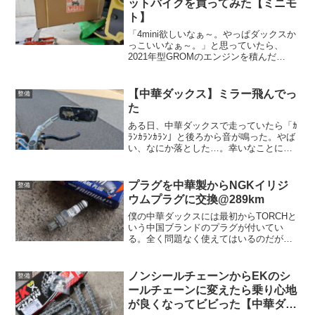
ットバイクを買ってみた【ミニモ
ト】
「4mini欲しいなぁ～。やっぱダックスか
っこいいなぁ～。」と思っていたら、
2021年型GROMのエンジンを積んだ
DAX125が出るかも！？なんて記事を見か
けてしまった。確かにGROMも欲しいな
と前々から思っていたし、5速ミッション
【中華ダックス】ミラー飛んでっ
整備
搭載とな...
た
ある日、中華ダックスで走っていたら「ｶ
ﾗﾝｶﾗﾝｶﾗﾝ」と後ろから音が鳴った。やば
い、なにか落とした…。幸いなことに交
通量が少ない道路だったので、ぱっとUタ
ーンして落下物があるであろうところに
戻ることができた。その間にざっと何が
プラグを中華製からNGKイリジ
整備
落ちたのか確...
ウムプラグに交換@289km
僕の中華ダックスには最初からTORCHと
いう中国ブランドのプラグが付いてい
る。全く問題なく使えてはいるのだが、
プラグから出る火花が赤いのが気になる
（普通青白い稲妻が走るはずなんだ
が…）。せめてプラグは信頼性のあるも
ノンシールチェーンからEKのシ
整備
のにしたい。NGKのイリジ...
ールチェーンに変えたら乗り心地
が良くなってビビった【中華ダッ