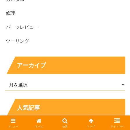
修理
パーツレビュー
ツーリング
アーカイブ
人気記事
中華最強！？GPX125エンジンを入手
メニュー
ホーム
検索
トップ
サイドバー