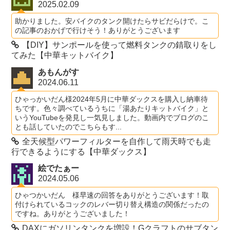
2025.02.09
助かりました。安バイクのタンク開けたらサビだらけで。こ
の記事のおかげで行けそう！ありがとうございます
【DIY】サンポールを使って燃料タンクの錆取りをし
てみた【中華キットバイク】
あもんがす
2024.06.11
ひゃっかいだん様2024年5月に中華ダックスを購入し納車待
ちです。色々調べているうちに「湯あたりキットバイク」と
いうYouTubeを発見し一気見しました。動画内でブログのこ
とも話していたのでこちらもす...
全天候型パワーフィルターを自作して雨天時でも走
行できるようにする【中華ダックス】
絵でたぁー
2024.05.06
ひゃつかいだん 様早速の回答をありがとうございます！取
付けられているコックのレバー切り替え構造の関係だったの
ですね。ありがとうございました！
DAXにガソリンタンクを増設！Gクラフトのサブタン