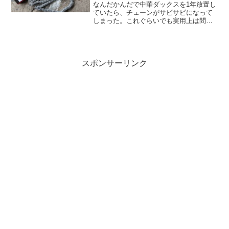
クス】
なんだかんだで中華ダックスを1年放置し
ていたら、チェーンがサビサビになって
しまった。これぐらいでも実用上は問題
ないと思うのだけども、これから出かけ
るのは友人に誘われた500km超のロング
ツーリング。万が一にもチェーン切れで
リタイアなんてトラ...
スポンサーリンク