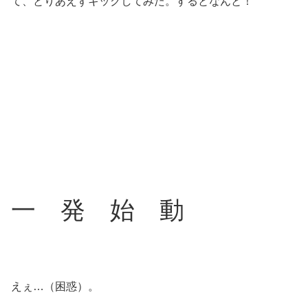
て、とりあえずキックしてみた。するとなんと！
一 発 始 動
えぇ…（困惑）。