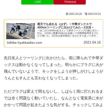
LINE
Pinterest
2021.04.20
2023.03.21
雨天でも走れる（はず）！中華ダックスで
400kmツーリングに出かけてみた～2日目～
一泊二日で400km走るという原付ツーリングの旅に出た一
行は、1日目に無事200kmを走破して宮崎県延岡市までた
どり着いた。2日目は海岸線沿いをひたすら走って夕方ま
でに別府のフェリー乗り場にたどり着けばOK！中華ダック
スも好調だったし、まぁ...
2021.04.16
kitbike.hyakkaidan.com
先日友人とツーリングに出かけたら、雨に降られて中華ダ
ックスは動かなくなってしまった。明らかにプラグに火が
飛んでいないようで、キックをしようが押しがけしようが
うんともすんとも言わなくなってしまった。
ただプラグは変えて間もないし、しばらく雨に打たれるま
では全く問題なく動いていたし、なんとなく電装系に水が
かかって問題が起きたような気がする。チェックしてみよ