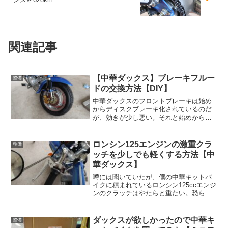
関連記事
【中華ダックス】ブレーキフルー
整備
ドの交換方法【DIY】
中華ダックスのフロントブレーキは始め
からディスクブレーキ化されているのだ
が、効きが少し悪い。それと始めからタ
ッチが少し柔らかいのが気になっていた
ので、ブレーキフルードを交換する。ブ
レーキフルードの交換方法には、中華だ
ロンシン125エンジンの激重クラ
整備
からといって特別なことは...
ッチを少しでも軽くする方法【中
華ダックス】
噂には聞いていたが、僕の中華キットバ
イクに積まれているロンシン125ccエンジ
ンのクラッチはやたらと重たい。恐らく
この世のほとんどのバイクのクラッチレ
バーより重たいと思う。それぐらい重
い。この手の重さを厳密に測るのは難し
ダックスが欲しかったので中華キ
整備
いが、試しに測ってみ...