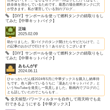
出来ないです…。なぜならサンポールはサビだけではなく、
鉄全体を溶かしているためです。最悪の場合燃料タンクに穴
が空きます。私が運営している別のブログ...
【DIY】サンポールを使って燃料タンクの錆取りをし
てみた【中華キットバイク】
正味
2025.02.09
助かりました。安バイクのタンク開けたらサビだらけで。こ
の記事のおかげで行けそう！ありがとうございます
【DIY】サンポールを使って燃料タンクの錆取りをし
てみた【中華キットバイク】
あもんがす
2024.06.11
ひゃっかいだん様2024年5月に中華ダックスを購入し納車待
ちです。色々調べているうちに「湯あたりキットバイク」と
いうYouTubeを発見し一気見しました。動画内でブログのこ
とも話していたのでこちらもす...
全天候型パワーフィルターを自作して雨天時でも走
行できるようにする【中華ダックス】