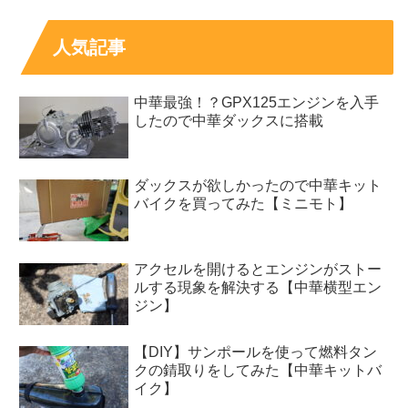
人気記事
中華最強！？GPX125エンジンを入手
したので中華ダックスに搭載
ダックスが欲しかったので中華キット
バイクを買ってみた【ミニモト】
アクセルを開けるとエンジンがストー
ルする現象を解決する【中華横型エン
ジン】
【DIY】サンポールを使って燃料タン
クの錆取りをしてみた【中華キットバ
イク】