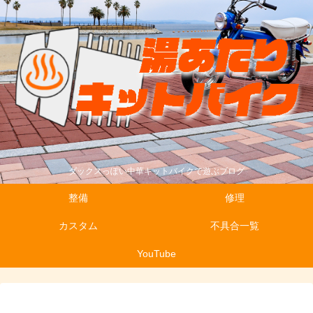
ダックスっぽい中華キットバイクで遊ぶブログ
整備
修理
カスタム
不具合一覧
YouTube