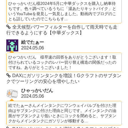
ひゃっかいだん様2024年5月に中華ダックスを購入し納車待
ちです。色々調べているうちに「湯あたりキットバイク」と
いうYouTubeを発見し一気見しました。動画内でブログのこ
とも話していたのでこちらもす...
全天候型パワーフィルターを自作して雨天時でも走
行できるようにする【中華ダックス】
絵でたぁー
2024.05.06
ひゃつかいだん 様早速の回答をありがとうございます！取
付けられているコックのレバー切り替え構造の関係だったの
ですね。ありがとうございました！
DAXにガソリンタンクを増設！Gクラフトのサブタン
クでツーリングの安心を増やしたい
ひゃっかいだん
2024.05.06
絵でたぁーさんメインタンクにワンウェイバルブを付けた理
由はサブタンクに付けた理由と同じです。メインタンクの油
面がサブタンクより低いときにコックを閉めると、サブタン
クからメインタンクにガソリンが移動する...