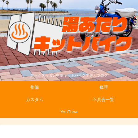
ダックスっぽい中華キットバイクで遊ぶブログ
整備
修理
カスタム
不具合一覧
YouTube